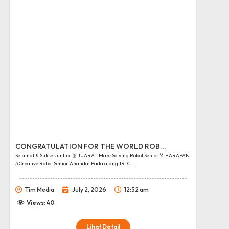
CONGRATULATION FOR THE WORLD ROB...
Selamat & Sukses untuk:🥇 JUARA 1 Maze Solving Robot Senior🏅 HARAPAN
3 Creative Robot Senior Ananda: Pada ajang:IRTC ...
Tim Media
July 2, 2026
12:52 am
Views:
40
Lihat Detail