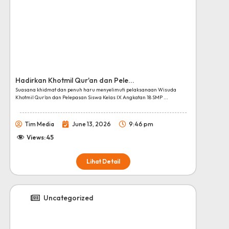
Hadirkan Khotmil Qur'an dan Pele...
Suasana khidmat dan penuh haru menyelimuti pelaksanaan Wisuda
Khotmil Qur’an dan Pelepasan Siswa Kelas IX Angkatan 18 SMP ...
Tim Media
June 13, 2026
9:46 pm
Views:
45
Lihat Detail
Uncategorized