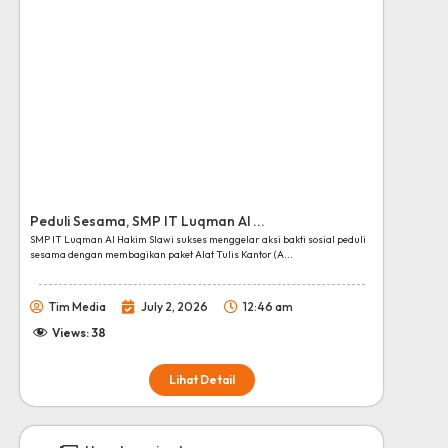
Peduli Sesama, SMP IT Luqman Al ...
SMP IT Luqman Al Hakim Slawi sukses menggelar aksi bakti sosial peduli
sesama dengan membagikan paket Alat Tulis Kantor (A...
Tim Media
July 2, 2026
12:46 am
Views:
38
Lihat Detail