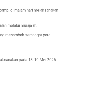
r camp, di malam hari melaksanakan
an melalui muraja’ah.
e yang menambah semangat para
dilaksanakan pada 18-19 Mei 2026