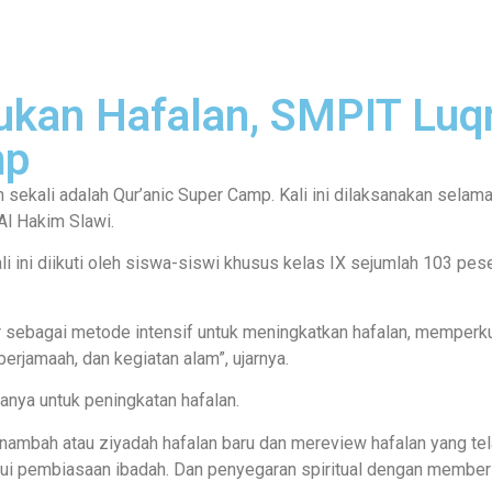
ukan Hafalan, SMPIT Lu
mp
ekali adalah Qur’anic Super Camp. Kali ini dilaksanakan selama 
Al Hakim Slawi.
ali ini diikuti oleh siswa-siswi khusus kelas IX sejumlah 103 p
sebagai metode intensif untuk meningkatkan hafalan, memperkua
berjamaah, dan kegiatan alam”, ujarnya.
anya untuk peningkatan hafalan.
nambah atau ziyadah hafalan baru dan mereview hafalan yang tel
ui pembiasaan ibadah. Dan penyegaran spiritual dengan memberi