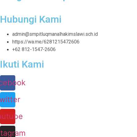
Hubungi Kami
admin@smpitluqmanalhakimslawi.sch.id
https://wa.me/6281215472606
+62 812-1547-2606
Ikuti Kami
cebook
witter
outube
stagram