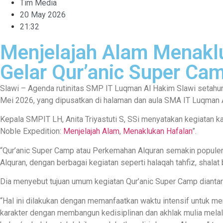
Tim Media
20 May 2026
21:32
Menjelajah Alam Menakl
Gelar Qur’anic Super Ca
Slawi – Agenda rutinitas SMP IT Luqman Al Hakim Slawi setahun s
Mei 2026, yang dipusatkan di halaman dan aula SMA IT Luqman 
Kepala SMPIT LH, Anita Triyastuti S, SSi menyatakan kegiatan k
Noble Expedition:
Menjelajah Alam
,
Menaklukan Hafalan
”.
“Qur’anic Super Camp atau Perkemahan Alquran semakin populer 
Alquran, dengan berbagai kegiatan seperti halaqah tahfiz, shalat 
Dia menyebut tujuan umum kegiatan Qur’anic Super Camp diantar
“Hal ini dilakukan dengan memanfaatkan waktu intensif untuk me
karakter dengan membangun kedisiplinan dan akhlak mulia melal