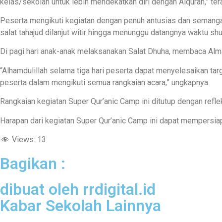
kelas/sekolah untuk lebih mendekatkan diri dengan Alquran,” ter
Peserta mengikuti kegiatan dengan penuh antusias dan semangat.
salat tahajud dilanjut witir hingga menunggu datangnya waktu sh
Di pagi hari anak-anak melaksanakan Salat Dhuha, membaca Alm
“Alhamdulillah selama tiga hari peserta dapat menyelesaikan t
peserta dalam mengikuti semua rangkaian acara,” ungkapnya.
Rangkaian kegiatan Super Qur’anic Camp ini ditutup dengan refl
Harapan dari kegiatan Super Qur’anic Camp ini dapat mempersi
Views:
13
Bagikan :
dibuat oleh rrdigital.id
Kabar Sekolah Lainnya