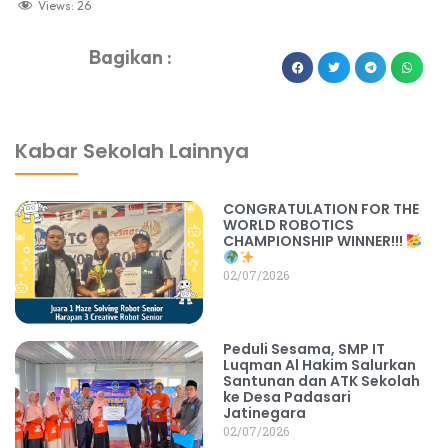
Views:
26
Bagikan :
dibuat oleh rrdigital.id
Kabar Sekolah Lainnya
CONGRATULATION FOR THE
WORLD ROBOTICS
CHAMPIONSHIP WINNER!!!
02/07/2026
Peduli Sesama, SMP IT
Luqman Al Hakim Salurkan
Santunan dan ATK Sekolah
ke Desa Padasari
Jatinegara
02/07/2026