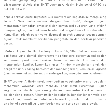
semester genap. Kegiatan SOTA ini khusus wali murid kelas 7, dan
dilaksanakan di Aula atas SMPIT Luqman Al Hakim. Mulai pukul 09.30 s.d
pukul 11.00 WIB.
Kepala sekolah Anita Triyastuti, S.Si. menyatakan kegiatan ini mengusung
tema “ Seni Berkomunikasi dengan Buah Hati”, dengan tujuan
membangun jembatan emosional dan komunikasi dua arah yang efektif,
menyenangkan, dan tidak kaku terutama ditengah kesibukan sehari-hari.
Komunikasi adalah pesan yang disampaikan oleh pemberi pesan dengan
tujuan untuk membuat perubahan pengetahuan dan perilaku penerima
pesan.
Materi dikupas oleh Ibu Ike Zakiyati Falasifah, S.Psi.. Beliau memaparkan
dari tema yang diambil diantaranya tiga tipe cara berkomunikasi adalah
komunikasi pasif (memberikan hukuman mendiamkan anak dan
menghindari konflik), komunikasi asertif (tidak menyalahkan anak dan
bergiliran untuk saling berbicara dan mendengarkan), komunikasi agresif
(bersikap memaksa,tidak mau mendengarkan, kasar, dan menyalahkan).
SMPIT Luqman Al Hakim selalu memberikan wadah untuk orang tua dalam
menambah wawasan cara mendidik anak (Ilmu Parenting). Tujuan
kegiatan ini adalah agar sinergi dalam membentuk karakter anak di
sekolah dan di rumah. Alhamdulillah kegiatan ini berjalan lancar mulai dari
pembukaan, tilawah, sambutan kepala sekolah, sambutan dari tim ke IT-
an dilanjut acara inti yaitu pemberian materi serta sesi tanya jawab.