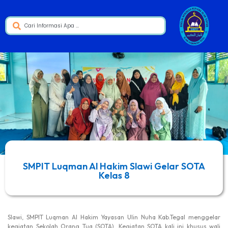
SMPIT Luqman Al Hakim Slawi Gelar SOTA
Kelas 8
Slawi, SMPIT Luqman Al Hakim Yayasan Ulin Nuha Kab.Tegal menggelar
kegiatan Sekolah Orang Tua (SOTA). Kegiatan SOTA kali ini khusus wali