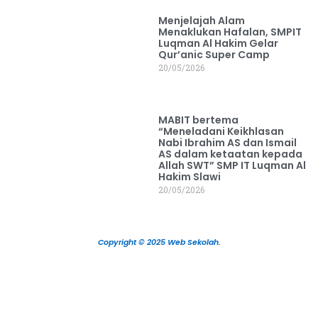
Menjelajah Alam
Menaklukan Hafalan, SMPIT
Luqman Al Hakim Gelar
Qur’anic Super Camp
20/05/2026
MABIT bertema
“Meneladani Keikhlasan
Nabi Ibrahim AS dan Ismail
AS dalam ketaatan kepada
Allah SWT” SMP IT Luqman Al
Hakim Slawi
20/05/2026
Copyright © 2025 Web Sekolah.