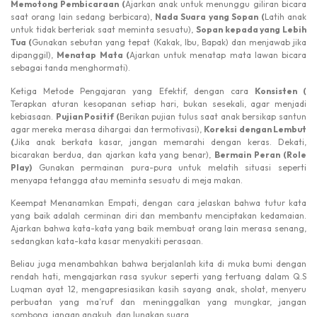
Memotong Pembicaraan (
Ajarkan anak untuk menunggu giliran bicara
saat orang lain sedang berbicara),
Nada Suara yang Sopan (
Latih anak
untuk tidak berteriak saat meminta sesuatu),
Sopan kepada yang Lebih
Tua (
Gunakan sebutan yang tepat (Kakak, Ibu, Bapak) dan menjawab jika
dipanggil),
Menatap Mata (
Ajarkan untuk menatap mata lawan bicara
sebagai tanda menghormati).
Ketiga Metode Pengajaran yang Efektif, dengan cara
Konsisten (
Terapkan aturan kesopanan setiap hari, bukan sesekali, agar menjadi
kebiasaan.
Pujian Positif (
Berikan pujian tulus saat anak bersikap santun
agar mereka merasa dihargai dan termotivasi),
Koreksi dengan Lembut
(
Jika anak berkata kasar, jangan memarahi dengan keras. Dekati,
bicarakan berdua, dan ajarkan kata yang benar),
Bermain Peran (Role
Play)
Gunakan permainan pura-pura untuk melatih situasi seperti
menyapa tetangga atau meminta sesuatu di meja makan.
Keempat Menanamkan Empati, dengan cara jelaskan bahwa tutur kata
yang baik adalah cerminan diri dan membantu menciptakan kedamaian.
Ajarkan bahwa kata-kata yang baik membuat orang lain merasa senang,
sedangkan kata-kata kasar menyakiti perasaan.
Beliau juga menambahkan bahwa berjalanlah kita di muka bumi dengan
rendah hati, mengajarkan rasa syukur seperti yang tertuang dalam Q.S
Luqman ayat 12, mengapresiasikan kasih sayang anak, sholat, menyeru
perbuatan yang ma’ruf dan meninggalkan yang mungkar, jangan
sombong, jangan angkuh, dan lunakan suara.