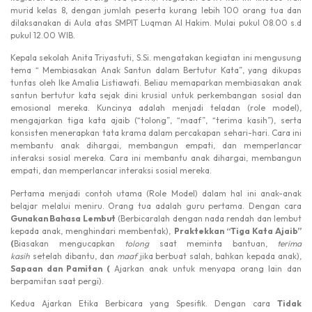
murid kelas 8, dengan jumlah peserta kurang lebih 100 orang tua dan
dilaksanakan di Aula atas SMPIT Luqman Al Hakim. Mulai pukul 08.00 s.d
pukul 12.00 WIB.
Kepala sekolah Anita Triyastuti, S.Si. mengatakan kegiatan ini mengusung
tema “ Membiasakan Anak Santun dalam Bertutur Kata”, yang dikupas
tuntas oleh Ike Amalia Listiawati. Beliau memaparkan membiasakan anak
santun bertutur kata sejak dini krusial untuk perkembangan sosial dan
emosional mereka. Kuncinya adalah menjadi teladan (role model),
mengajarkan tiga kata ajaib (“tolong”, “maaf”, “terima kasih”), serta
konsisten menerapkan tata krama dalam percakapan sehari-hari. Cara ini
membantu anak dihargai, membangun empati, dan memperlancar
interaksi sosial mereka. Cara ini membantu anak dihargai, membangun
empati, dan memperlancar interaksi sosial mereka.
Pertama menjadi contoh utama (Role Model) dalam hal ini anak-anak
belajar melalui meniru. Orang tua adalah guru pertama. Dengan cara
Gunakan Bahasa Lembut
(Berbicaralah dengan nada rendah dan lembut
kepada anak, menghindari membentak),
Praktekkan “Tiga Kata Ajaib”
(
Biasakan mengucapkan
tolong
saat meminta bantuan,
terima
kasih
setelah dibantu, dan
maaf
jika berbuat salah, bahkan kepada anak),
Sapaan dan Pamitan (
Ajarkan anak untuk menyapa orang lain dan
berpamitan saat pergi).
Kedua Ajarkan Etika Berbicara yang Spesifik. Dengan cara
Tidak