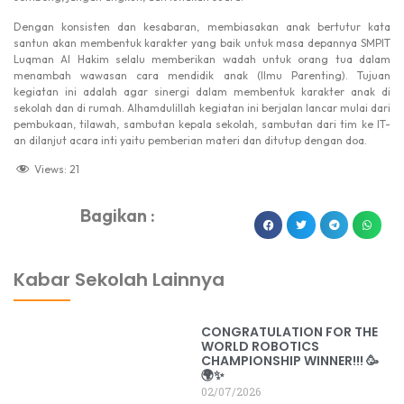
Dengan konsisten dan kesabaran, membiasakan anak bertutur kata
santun akan membentuk karakter yang baik untuk masa depannya SMPIT
Luqman Al Hakim selalu memberikan wadah untuk orang tua dalam
menambah wawasan cara mendidik anak (Ilmu Parenting). Tujuan
kegiatan ini adalah agar sinergi dalam membentuk karakter anak di
sekolah dan di rumah. Alhamdulillah kegiatan ini berjalan lancar mulai dari
pembukaan, tilawah, sambutan kepala sekolah, sambutan dari tim ke IT-
an dilanjut acara inti yaitu pemberian materi dan ditutup dengan doa.
Views:
21
Bagikan :
dibuat oleh rrdigital.id
Kabar Sekolah Lainnya
CONGRATULATION FOR THE
WORLD ROBOTICS
CHAMPIONSHIP WINNER!!! 🥳
🌍✨
02/07/2026