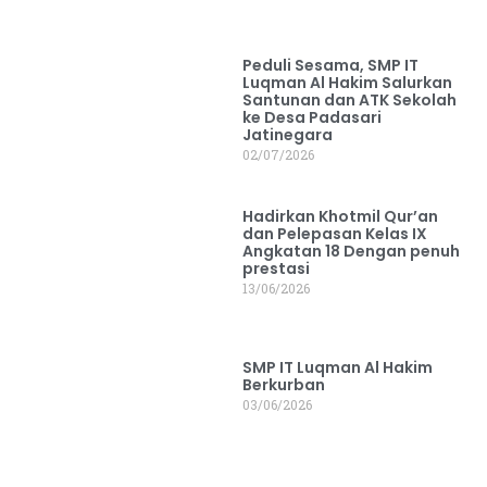
Peduli Sesama, SMP IT
Luqman Al Hakim Salurkan
Santunan dan ATK Sekolah
ke Desa Padasari
Jatinegara
02/07/2026
Hadirkan Khotmil Qur’an
dan Pelepasan Kelas IX
Angkatan 18 Dengan penuh
prestasi
13/06/2026
SMP IT Luqman Al Hakim
Berkurban
03/06/2026