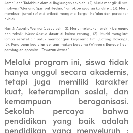
Jama’i dan Tadabbur alam di lingkungan sekolah., (2) Murid mengikuti sesi
motivasi “Qur’anic Spiritual Healing” untuk penguatan karakter., (3). Murid
membuat jurnal refleksi pribadi mengenai target hafalan dan perbaikan
akhlak.
Hari 3: Aquatic Warrior (Jasadiyah). (1). Murid melakukan praktik berenang
dan teknik
Water Rescue
dasar di kolam renang., (2). Murid mengikuti
lomba estafet air untuk membangun kerjasama tim (Gotong Royong).,
(3). Penutupan kegiatan dengan makan bersama (Winner’s Banquet) dan
pembagian apresiasi “Tawazun Award”.
Melalui program ini, siswa tidak
hanya unggul secara akademis,
tetapi juga memiliki karakter
kuat, keterampilan sosial, dan
kemampuan beroganisasi.
Sekolah percaya bahwa
pendidikan yang baik adalah
pendidikan yang menyeluruh :