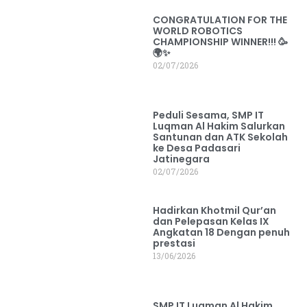
CONGRATULATION FOR THE
WORLD ROBOTICS
CHAMPIONSHIP WINNER!!! 🥳
🌍✨
02/07/2026
Peduli Sesama, SMP IT
Luqman Al Hakim Salurkan
Santunan dan ATK Sekolah
ke Desa Padasari
Jatinegara
02/07/2026
Hadirkan Khotmil Qur’an
dan Pelepasan Kelas IX
Angkatan 18 Dengan penuh
prestasi
13/06/2026
SMP IT Luqman Al Hakim