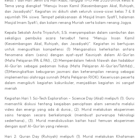
kelas 7 dan Hari Senin s/d Hari Rabu, tanggal 11-13 Mei 2026 untuk kelas 8.
Tema yang diangkat “Menuju Insan Kamil (Keseimbangan Akal, Ruhiyah,
dan Jasadiyah)”. Kegiatan ini diikuti oleh seluruh siswa-siswi kelas 7 & 8
sejumlah 194 siswa. Tempat pelaksanaan di Masjid Imam Syafi’I, halaman
Masjid Imam Syafi’i, dan kolam renang Muriah serta kolam renang Jogya.
Kepala Sekolah Anita Triyastuti, S.Si. menyampaikan dalam sambutan dan
sekaligus pembuka acara tersebut tema “Menuju Insan Kamil
(Keseimbangan Akal, Ruhiyah, dan Jasadiyah)”. Kegiatan ini bertujuan
untuk menguatkan kompetensi (1) Menganalisis keterkaitan antara
fenomena alam (sains) dengan ayat-ayat Kauniyah dalam Al-Qur’an
(Mata Pelajaran IPA & PAI)., (2) Memperdalam teknik tilawah dan tadabbur
Al-Qur’an sebagai pedoman hidup (Mata Pelajaran Al-Qur’an/Tahfidz).,
(3)Meningkatkan kebugaran jasmani dan keterampilan renang sebagai
implementasi olahraga sunnah (Mata Pelajaran PJOK). Keseriusan peserta
dalam mengikuti kegiatan kokurikuler, menjadikan kegiatan ini sangat
meriah
Kegiatan Hari 1: Sci-Tech Exploration – Science Day (Akal) meliputi (1). Guru
memantik diskusi tentang keajaiban penciptaan alam semesta melalui
video dan energi yang ada di dunia., (2). Murid melakukan eksperimen
sains terapan secara berkelompok (membuat purwarupa teknologi
sederhana)., (3). Murid mendiskusikan kaitan hasil temuan eksperimen
dengan ayat Al-Qur’an yang relevan.
Hari 2: Quran Day (Ruhiyah) meliputi (1). Murid melakukan Khataman