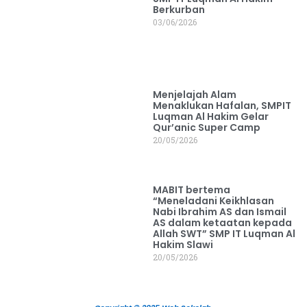
Berkurban
03/06/2026
Menjelajah Alam
Menaklukan Hafalan, SMPIT
Luqman Al Hakim Gelar
Qur’anic Super Camp
20/05/2026
MABIT bertema
“Meneladani Keikhlasan
Nabi Ibrahim AS dan Ismail
AS dalam ketaatan kepada
Allah SWT” SMP IT Luqman Al
Hakim Slawi
20/05/2026