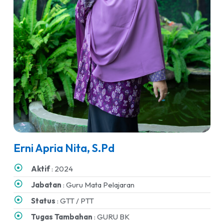
Erni Apria Nita, S.Pd
Aktif
: 2024
Jabatan
: Guru Mata Pelajaran
Status
: GTT / PTT
Tugas Tambahan
: GURU BK