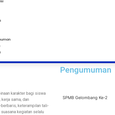
isi
s
muman
a
i
Pengumuman
inaan karakter bagi siswa
SPMB Gelombang Ke-2
, kerja sama, dan
erbaris, keterampilan tali-
; suasana kegiatan selalu