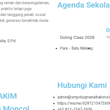
Agenda Sekol
ng ramah dan berpengalaman,
praktis tetapi juga
 dan tanggung jawab sosial
uk generasi berakhlak mulia
0
Outing Class 2026
Ha
ita, S.Pd.
Pare - Batu Malang
Hubungi Kami
AKIM
admin@smpitluqmanalhakimsla
https://wa.me/628121547260
g Moncol,
+62 812-1547-2606