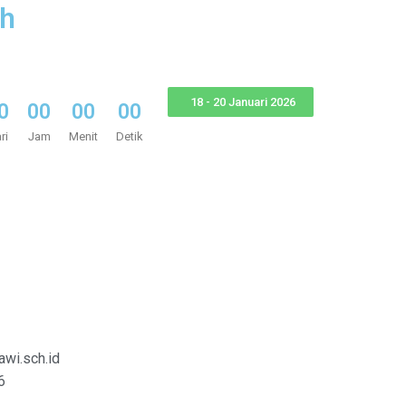
ah
18 - 20 Januari 2026
0
0
0
0
0
0
0
ri
Jam
Menit
Detik
wi.sch.id
6