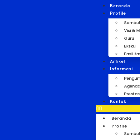
Beranda
Profile
Sambu
Visi & M
Guru
Ekskul
Fasilita
Artikel
Informasi
Pengu
Agend
Prestas
Kontak
Beranda
Profile
Sambu