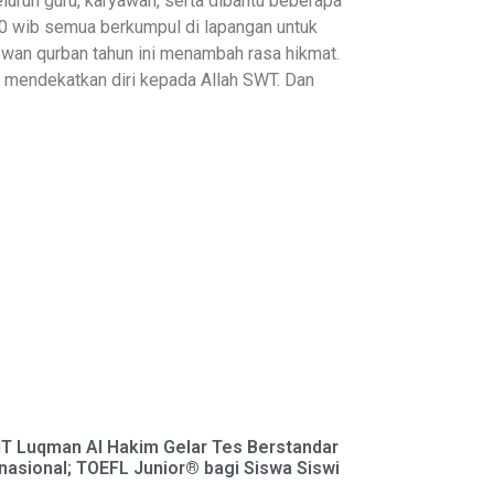
luruh guru, karyawan, serta dibantu beberapa
00 wib semua berkumpul di lapangan untuk
wan qurban tahun ini menambah rasa hikmat.
a mendekatkan diri kepada Allah SWT. Dan
T Luqman Al Hakim Gelar Tes Berstandar
rnasional; TOEFL Junior® bagi Siswa Siswi