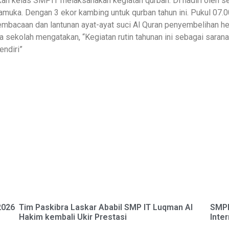
ikan kelas SMPIT melaksanakan kegiatan qurban. Di hadiri oleh se
muka. Dengan 3 ekor kambing untuk qurban tahun ini. Pukul 07.
bacaan dan lantunan ayat-ayat suci Al Quran penyembelihan he
a sekolah mengatakan, “Kegiatan rutin tahunan ini sebagai saran
endiri”
2026
Tim Paskibra Laskar Ababil SMP IT Luqman Al
SMPI
Hakim kembali Ukir Prestasi
Inte