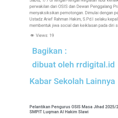
Sabtu, 1/7 di tengah-tengah kegiatan libur kena
perwakilan dari OSIS dan Dewan Penggalang Pra
menyaksiksikan pemotongan. Dimulai dengan pem
Ustadz Arief Rahman Hakim, S.Pd.I selaku kepal
membentuk jiwa social dan keiklasan pada diri s
Views:
19
Bagikan :
dibuat oleh rrdigital.id
Kabar Sekolah Lainnya
Pelantikan Pengurus OSIS Masa Jihad 2025/
SMPIT Luqman Al Hakim Slawi