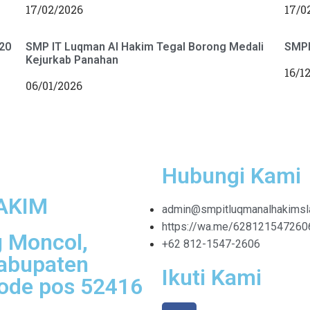
17/02/2026
17/0
20
SMP IT Luqman Al Hakim Tegal Borong Medali
SMPI
Kejurkab Panahan
16/1
06/01/2026
Hubungi Kami
AKIM
admin@smpitluqmanalhakimsla
https://wa.me/628121547260
g Moncol,
+62 812-1547-2606
Kabupaten
Ikuti Kami
Kode pos 52416