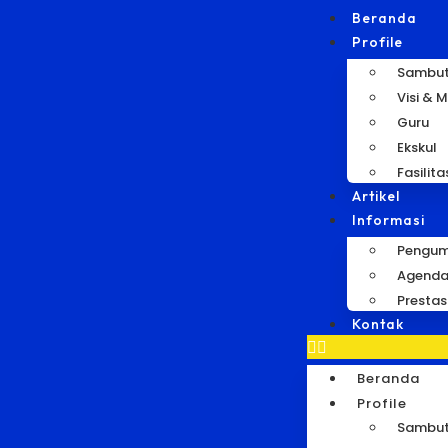
Beranda
Profile
Sambu
Visi & M
Guru
Ekskul
Fasilita
Artikel
Informasi
Pengu
Agend
Prestas
Kontak
Beranda
Profile
Sambu