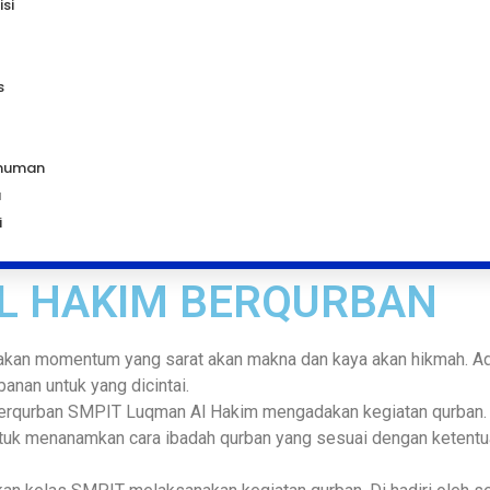
isi
s
muman
a
i
L HAKIM BERQURBAN
akan momentum yang sarat akan makna dan kaya akan hikmah. Ada 
banan untuk yang dicintai.
erqurban SMPIT Luqman Al Hakim mengadakan kegiatan qurban. Ke
tuk menanamkan cara ibadah qurban yang sesuai dengan ketentu