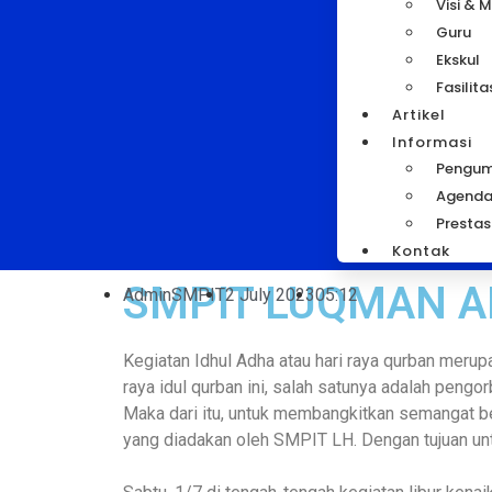
Visi & M
Guru
Ekskul
Fasilita
Artikel
Informasi
Pengu
Agend
Prestas
Kontak
SMPIT LUQMAN A
AdminSMPIT
2 July 2023
05:12
Kegiatan Idhul Adha atau hari raya qurban merup
raya idul qurban ini, salah satunya adalah pengor
Maka dari itu, untuk membangkitkan semangat b
yang diadakan oleh SMPIT LH. Dengan tujuan un