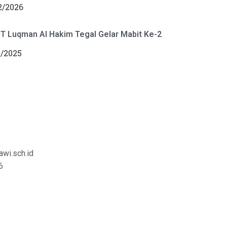
2/2026
T Luqman Al Hakim Tegal Gelar Mabit Ke-2
2/2025
wi.sch.id
6