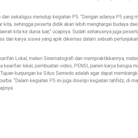
an sekaligus menutup kegiatan P5. “Dengan adanya P5 yang men
r kita, sehingga peserta didik akan lebih menghargai budaya dae
h kita ke dunia luar,” ucapnya. Sudah seharusnya juga peserta 
itas dan karya siswa yang apik dikemas dalam sebuah pertunjukan
 Kearifan Lokal, materi Sinematografi dan mempraktikkannya, ma
a kearifan lokal, pembuatan video, PENSI, panen karya berupa 
 Tujuan kunjungan ke Situs Semedo adalah agar dapat membangki
urba. “Dalam kegiatan P5 ini juga diselipi kegiatan tahfidz, di 
kapnya.