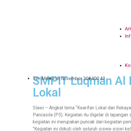
Art
In
Ko
SMPIT Luqman Al H
Tim Media
18 November 2024
00:43
Lokal
Slawi – Angkat tema “Kearifan Lokal dan Rekay
Pancasila (P5). Kegiatan itu digelar di lapanga
kegiatan ini merupakan puncak dari kegiatan pe
“Kegiatan ini diikuti oleh seluruh siswa-siswi ke