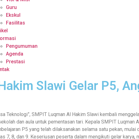
Guru
Ekskul
Fasilitas
ikel
formasi
Pengumuman
Agenda
Prestasi
ntak
akim Slawi Gelar P5, An
asa Teknologi”, SMPIT Luqman Al Hakim Slawi kembali menggelar
n sekolah dan aula untuk pementasan tari. Kepala SMPIT Luqman Al
mbelajaran P5 yang telah dilaksanakan selama satu pekan, mula
las 7, 8, dan 9. Keseriusan peserta dalam mengikuti gelar karya, m