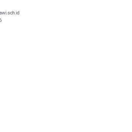
wi.sch.id
6