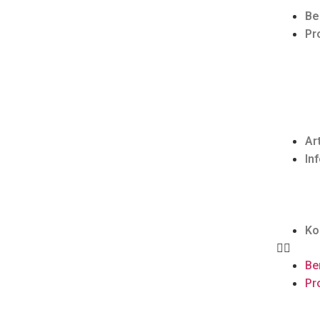
Be
Pr
Ar
In
Ko
Be
Pro