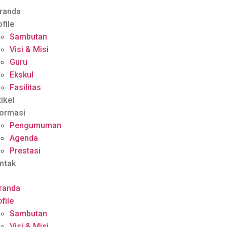
randa
ofile
Sambutan
Visi & Misi
Guru
Ekskul
Fasilitas
tikel
formasi
Pengumuman
Agenda
Prestasi
ntak
randa
file
Sambutan
Visi & Misi