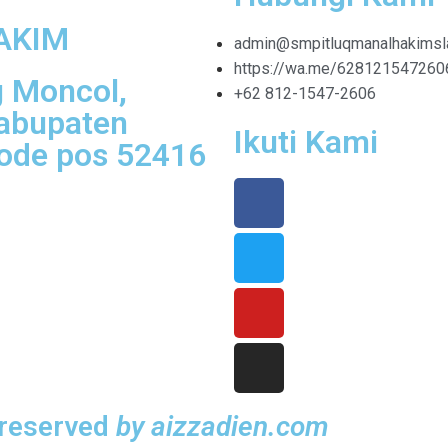
AKIM
admin@smpitluqmanalhakimsla
https://wa.me/628121547260
g Moncol,
+62 812-1547-2606
Kabupaten
Ikuti Kami
Kode pos 52416
 reserved
by aizzadien.com