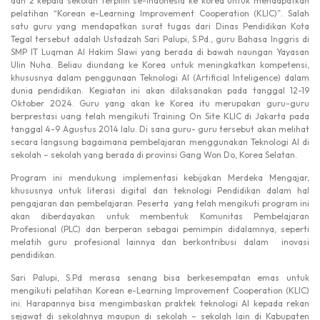
dan 2 kepala sekolah terpilih se-Indonesia ke korea untuk mendapatkan
pelatihan “Korean e-Learning Improvement Cooperation (KLIC)”. Salah
satu guru yang mendapatkan surat tugas dari Dinas Pendidikan Kota
Tegal tersebut adalah Ustadzah Sari Palupi, S.Pd., guru Bahasa Inggris di
SMP IT Luqman Al Hakim Slawi yang berada di bawah naungan Yayasan
Ulin Nuha. Beliau diundang ke Korea untuk meningkatkan kompetensi,
khususnya dalam penggunaan Teknologi AI (Artificial Inteligence) dalam
dunia pendidikan. Kegiatan ini akan dilaksanakan pada tanggal 12-19
Oktober 2024. Guru yang akan ke Korea itu merupakan guru-guru
berprestasi uang telah mengikuti Training On Site KLIC di Jakarta pada
tanggal 4-9 Agustus 2014 lalu. Di sana guru- guru tersebut akan melihat
secara langsung bagaimana pembelajaran menggunakan Teknologi AI di
sekolah – sekolah yang berada di provinsi Gang Won Do, Korea Selatan.
Program ini mendukung implementasi kebijakan Merdeka Mengajar,
khususnya untuk literasi digital dan teknologi Pendidikan dalam hal
pengajaran dan pembelajaran. Peserta yang telah mengikuti program ini
akan diberdayakan untuk membentuk Komunitas Pembelajaran
Profesional (PLC) dan berperan sebagai pemimpin didalamnya, seperti
melatih guru profesional lainnya dan berkontribusi dalam inovasi
pendidikan.
Sari Palupi, S.Pd merasa senang bisa berkesempatan emas untuk
mengikuti pelatihan Korean e-Learning Improvement Cooperation (KLIC)
ini. Harapannya bisa mengimbaskan praktek teknologi AI kepada rekan
sejawat di sekolahnya maupun di sekolah – sekolah lain di Kabupaten