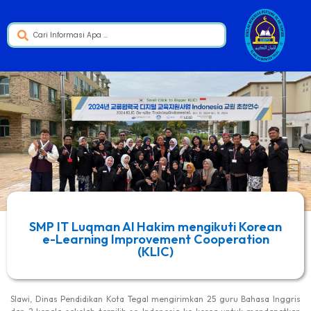
SMP IT Luqman Al Hakim mengikuti Korean
e-Learning Improvement Cooperation
(KLIC)
Slawi, Dinas Pendidikan Kota Tegal mengirimkan 25 guru Bahasa Inggris