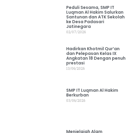
Peduli Sesama, SMP IT
Luqman Al Hakim Salurkan
Santunan dan ATK Sekolah
ke Desa Padasari
Jatinegara
02/07/2026
Hadirkan Khotmil Qur’an
dan Pelepasan Kelas IX
Angkatan 18 Dengan penuh
prestasi
13/06/2026
SMP IT Luqman Al Hakim
Berkurban
03/06/2026
Menjelajah Alam