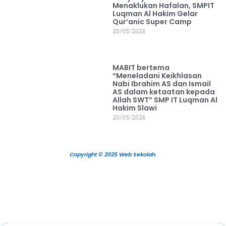
Menaklukan Hafalan, SMPIT
Luqman Al Hakim Gelar
Qur’anic Super Camp
20/05/2026
MABIT bertema
“Meneladani Keikhlasan
Nabi Ibrahim AS dan Ismail
AS dalam ketaatan kepada
Allah SWT” SMP IT Luqman Al
Hakim Slawi
20/05/2026
Copyright © 2025 Web Sekolah.