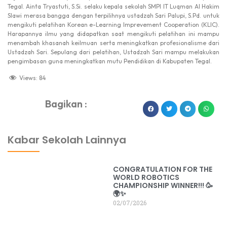
Tegal. Ainta Tryastuti, S.Si. selaku kepala sekolah SMPI IT Luqman Al Hakim
Slawi merasa bangga dengan terpilihnya ustadzah Sari Palupi, S.Pd. untuk
mengikuti pelatihan Korean e-Learning Imprevement Cooperation (KLIC).
Harapannya ilmu yang didapatkan saat mengikuti pelatihan ini mampu
menambah khasanah keilmuan serta meningkatkan profesionalisme dari
Ustadzah Sari. Sepulang dari pelatihan, Ustadzah Sari mampu melakukan
pengimbasan guna meningkatkan mutu Pendidikan di Kabupaten Tegal.
Views:
84
Bagikan :
dibuat oleh rrdigital.id
Kabar Sekolah Lainnya
CONGRATULATION FOR THE
WORLD ROBOTICS
CHAMPIONSHIP WINNER!!! 🥳
🌍✨
02/07/2026