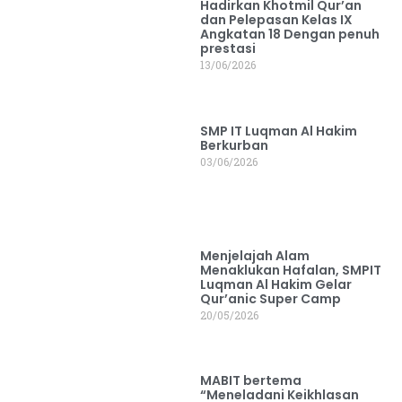
Hadirkan Khotmil Qur’an
dan Pelepasan Kelas IX
Angkatan 18 Dengan penuh
prestasi
13/06/2026
SMP IT Luqman Al Hakim
Berkurban
03/06/2026
Menjelajah Alam
Menaklukan Hafalan, SMPIT
Luqman Al Hakim Gelar
Qur’anic Super Camp
20/05/2026
MABIT bertema
“Meneladani Keikhlasan