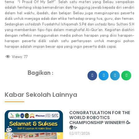
tema “I Proud Of My Self”. Salah satu materi yang Beliau sampaikan
adalah tentang sikap kemandirian dan tanggung jawab kepada diri sendiri
dalam hal waktu, ibadah, dan belajar. Beliau juga menginspirasi peserta
didik untuk menjaga adab dan etika terhadap orang tua, guru, dan teman.
Sedangkan ustadzah Fuadahtul Istiqomah S.Pd dan ustadz Ibnu Sultoni S.H
yang memberikan tips-tips dalam menghafal Al-Qur’an. Kegiatan diakhiri
dengan refleksi menggunakan media pohon harapan yang diisi harapan-
harapan peserta didik salah satu pertanyaan untuk mengisi pohon
harapan adalah impian besar apa yang ingin peserta didik capai.
Views:
77
Bagikan :
dibuat oleh rrdigital.id
Kabar Sekolah Lainnya
CONGRATULATION FOR THE
WORLD ROBOTICS
CHAMPIONSHIP WINNER!!! 🥳
🌍✨
02/07/2026