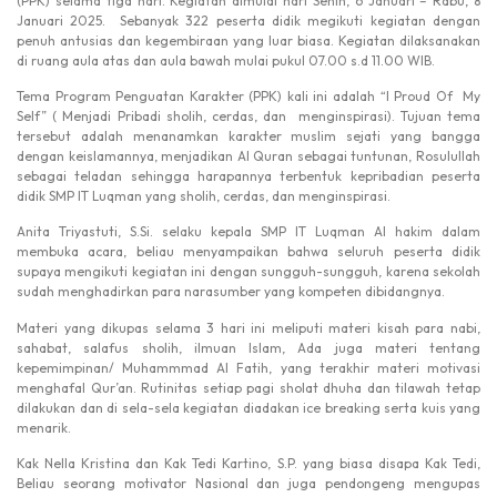
(PPK) selama tiga hari. Kegiatan dimulai hari Senin, 6 Januari – Rabu, 8
Januari 2025. Sebanyak 322 peserta didik megikuti kegiatan dengan
penuh antusias dan kegembiraan yang luar biasa. Kegiatan dilaksanakan
di ruang aula atas dan aula bawah mulai pukul 07.00 s.d 11.00 WIB.
Tema Program Penguatan Karakter (PPK) kali ini adalah “I Proud Of My
Self” ( Menjadi Pribadi sholih, cerdas, dan menginspirasi). Tujuan tema
tersebut adalah menanamkan karakter muslim sejati yang bangga
dengan keislamannya, menjadikan Al Quran sebagai tuntunan, Rosulullah
sebagai teladan sehingga harapannya terbentuk kepribadian peserta
didik SMP IT Luqman yang sholih, cerdas, dan menginspirasi.
Anita Triyastuti, S.Si. selaku kepala SMP IT Luqman Al hakim dalam
membuka acara, beliau menyampaikan bahwa seluruh peserta didik
supaya mengikuti kegiatan ini dengan sungguh-sungguh, karena sekolah
sudah menghadirkan para narasumber yang kompeten dibidangnya.
Materi yang dikupas selama 3 hari ini meliputi materi kisah para nabi,
sahabat, salafus sholih, ilmuan Islam, Ada juga materi tentang
kepemimpinan/ Muhammmad Al Fatih, yang terakhir materi motivasi
menghafal Qur’an. Rutinitas setiap pagi sholat dhuha dan tilawah tetap
dilakukan dan di sela-sela kegiatan diadakan ice breaking serta kuis yang
menarik.
Kak Nella Kristina dan Kak Tedi Kartino, S.P. yang biasa disapa Kak Tedi,
Beliau seorang motivator Nasional dan juga pendongeng mengupas