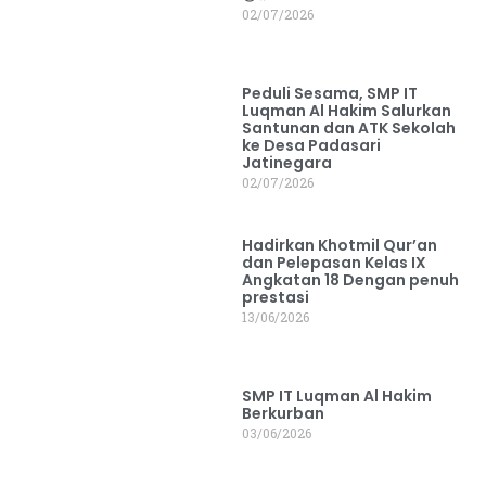
02/07/2026
Peduli Sesama, SMP IT
Luqman Al Hakim Salurkan
Santunan dan ATK Sekolah
ke Desa Padasari
Jatinegara
02/07/2026
Hadirkan Khotmil Qur’an
dan Pelepasan Kelas IX
Angkatan 18 Dengan penuh
prestasi
13/06/2026
SMP IT Luqman Al Hakim
Berkurban
03/06/2026