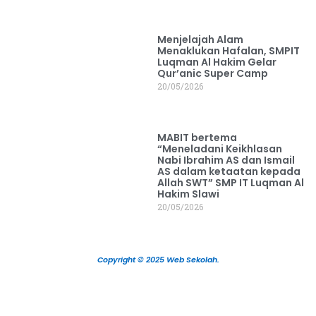
Menjelajah Alam
Menaklukan Hafalan, SMPIT
Luqman Al Hakim Gelar
Qur’anic Super Camp
20/05/2026
MABIT bertema
“Meneladani Keikhlasan
Nabi Ibrahim AS dan Ismail
AS dalam ketaatan kepada
Allah SWT” SMP IT Luqman Al
Hakim Slawi
20/05/2026
Copyright © 2025 Web Sekolah.