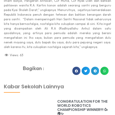
Imam Bonjol, Pangeran Antasari, Cut Mutia, Cut Nyak Dien dan bahkan
pahlawan wanita R.A. Kartini konon adalah seorang santri yang berguru
pada Kyai Sholeh Darat,” ungkapnya. Menurutnya, sejatinya kemerdekaan
Republik Indonesia penuh dengan tetesan dan bahkan kenangan darah
para santri. “Dalam memperingati Hari Santri Nasional tidak seharusnya
kita hanya bernostalgia, nostalgia kita cukupkan sampai di sini. Kita ingat
yang disampaikan oleh Ali R.A (Radhiyallahu Anhu) dalam satu
qasidahnya, yang artinya para pemuda adalah mereka yang berani
mengatakan ini lho saya, bukan para pemuda yang mengatakan dulu
nenek moyang saya, dulu bapak ibu saya, dulu para pejuang negeri saya.
oleh karena itu, kita cukupkan nostalgia sejarah kita,” ungkapnya.
Views:
63
Bagikan :
dibuat oleh rrdigital.id
Kabar Sekolah Lainnya
CONGRATULATION FOR THE
WORLD ROBOTICS
CHAMPIONSHIP WINNER!!! 🥳
🌍✨