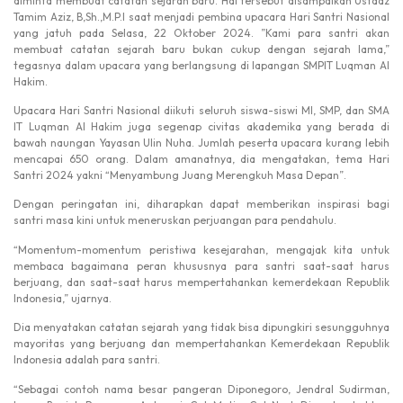
diminta membuat catatan sejarah baru. Hal tersebut disampaikan Ustadz
Tamim Aziz, B,Sh.,M.P.I saat menjadi pembina upacara Hari Santri Nasional
yang jatuh pada Selasa, 22 Oktober 2024. ”Kami para santri akan
membuat catatan sejarah baru bukan cukup dengan sejarah lama,”
tegasnya dalam upacara yang berlangsung di lapangan SMPIT Luqman Al
Hakim.
Upacara Hari Santri Nasional diikuti seluruh siswa-siswi MI, SMP, dan SMA
IT Luqman Al Hakim juga segenap civitas akademika yang berada di
bawah naungan Yayasan Ulin Nuha. Jumlah peserta upacara kurang lebih
mencapai 650 orang. Dalam amanatnya, dia mengatakan, tema Hari
Santri 2024 yakni “Menyambung Juang Merengkuh Masa Depan”.
Dengan peringatan ini, diharapkan dapat memberikan inspirasi bagi
santri masa kini untuk meneruskan perjuangan para pendahulu.
“Momentum-momentum peristiwa kesejarahan, mengajak kita untuk
membaca bagaimana peran khususnya para santri saat-saat harus
berjuang, dan saat-saat harus mempertahankan kemerdekaan Republik
Indonesia,” ujarnya.
Dia menyatakan catatan sejarah yang tidak bisa dipungkiri sesungguhnya
mayoritas yang berjuang dan mempertahankan Kemerdekaan Republik
Indonesia adalah para santri.
“Sebagai contoh nama besar pangeran Diponegoro, Jendral Sudirman,