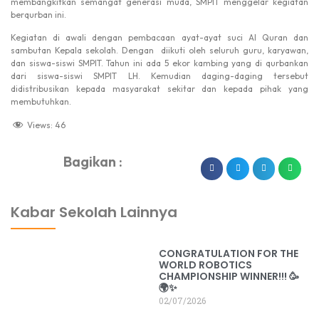
membangkitkan semangat generasi muda, SMPIT menggelar kegiatan
berqurban ini.
Kegiatan di awali dengan pembacaan ayat-ayat suci Al Quran dan
sambutan Kepala sekolah. Dengan diikuti oleh seluruh guru, karyawan,
dan siswa-siswi SMPIT. Tahun ini ada 5 ekor kambing yang di qurbankan
dari siswa-siswi SMPIT LH. Kemudian daging-daging tersebut
didistribusikan kepada masyarakat sekitar dan kepada pihak yang
membutuhkan.
Views:
46
Bagikan :
dibuat oleh rrdigital.id
Kabar Sekolah Lainnya
CONGRATULATION FOR THE
WORLD ROBOTICS
CHAMPIONSHIP WINNER!!! 🥳
🌍✨
02/07/2026