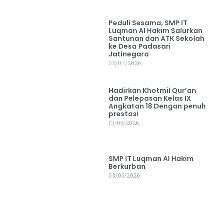
Peduli Sesama, SMP IT
Luqman Al Hakim Salurkan
Santunan dan ATK Sekolah
ke Desa Padasari
Jatinegara
02/07/2026
Hadirkan Khotmil Qur’an
dan Pelepasan Kelas IX
Angkatan 18 Dengan penuh
prestasi
13/06/2026
SMP IT Luqman Al Hakim
Berkurban
03/06/2026