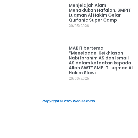
Menjelajah Alam
Menaklukan Hafalan, SMPIT
Luqman Al Hakim Gelar
Qur’anic Super Camp
20/05/2026
MABIT bertema
“Meneladani Keikhlasan
Nabi Ibrahim AS dan Ismail
AS dalam ketaatan kepada
Allah SWT” SMP IT Luqman Al
Hakim Slawi
20/05/2026
Copyright © 2025 Web Sekolah.