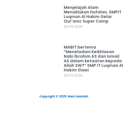
Menjelajah Alam
Menaklukan Hafalan, SMPIT
Luqman Al Hakim Gelar
Qur’anic Super Camp
20/05/2026
MABIT bertema
“Meneladani Keikhlasan
Nabi Ibrahim AS dan Ismail
AS dalam ketaatan kepada
Allah SWT” SMP IT Luqman Al
Hakim Slawi
20/05/2026
Copyright © 2025 Web Sekolah.