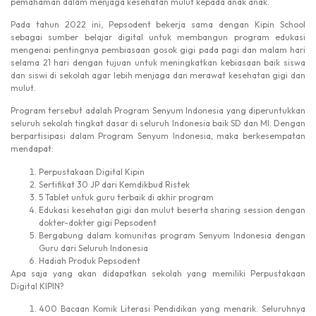
pemahaman dalam menjaga kesehatan mulut kepada anak anak.
Pada tahun 2022 ini, Pepsodent bekerja sama dengan Kipin School
sebagai sumber belajar digital untuk membangun program edukasi
mengenai pentingnya pembiasaan gosok gigi pada pagi dan malam hari
selama 21 hari dengan tujuan untuk meningkatkan kebiasaan baik siswa
dan siswi di sekolah agar lebih menjaga dan merawat kesehatan gigi dan
mulut.
Program tersebut adalah Program Senyum Indonesia yang diperuntukkan
seluruh sekolah tingkat dasar di seluruh Indonesia baik SD dan MI. Dengan
berpartisipasi dalam Program Senyum Indonesia, maka berkesempatan
mendapat:
Perpustakaan Digital Kipin
Sertifikat 30 JP dari Kemdikbud Ristek
5 Tablet untuk guru terbaik di akhir program
Edukasi kesehatan gigi dan mulut beserta sharing session dengan
dokter-dokter gigi Pepsodent
Bergabung dalam komunitas program Senyum Indonesia dengan
Guru dari Seluruh Indonesia
Hadiah Produk Pepsodent
Apa saja yang akan didapatkan sekolah yang memiliki Perpustakaan
Digital KIPIN?
400 Bacaan Komik Literasi Pendidikan yang menarik. Seluruhnya