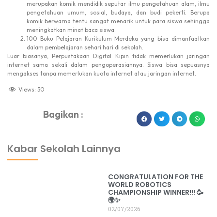
merupakan komik mendidik seputar ilmu pengetahuan alam, ilmu
pengetahuan umum, sosial, budaya, dan budi pekerti. Berupa
komik berwarna tentu sangat menarik untuk para siswa sehingga
meningkatkan minat baca siswa.
100 Buku Pelajaran Kurikulum Merdeka yang bisa dimanfaatkan
dalam pembelajaran sehari hari di sekolah.
Luar biasanya, Perpustakaan Digital Kipin tidak memerlukan jaringan
internet sama sekali dalam pengoperasiannya. Siswa bisa sepuasnya
mengakses tanpa memerlukan kuota internet atau jaringan internet.
Views:
50
Bagikan :
dibuat oleh rrdigital.id
Kabar Sekolah Lainnya
CONGRATULATION FOR THE
WORLD ROBOTICS
CHAMPIONSHIP WINNER!!! 🥳
🌍✨
02/07/2026