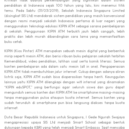
Kritikan tidak adanya perkembangan yang signifikan dalam sistem
pendidikan di Indonesia sejak 100 tahun yang lalu, kini menemui titik
temu. Pada Sabtu (31/03/2019), Sekolah Indonesia Singapura Limited
(disingkat SIS Ltd) mendobrak sistem pendidikan yang masih konvensional
dengan resmi menjadi sekolah Indonesia pertama di luar negeri yang
menggunakan teknologi edukasi KIPIN ATM sebagai sarana pembelajaran
di sekolah. Penggunaan KIPIN ATM terbukti jauh lebih canggih, lebih
praktis dan lebih murah dibandingkan cara lama yang memanfaatkan
buku cetak.
KIPIN (Kios Pintar) ATM merupakan sebuah mesin digital yang berbentuk
mirip seperti mesin ATM, dan berisi ribuan buku pelajaran sekolah terbitan
Kemendikbud, video pendidikan, latihan soal serta komik literasi. Semua
konten pembelajaran ada dalam satu mesin (all in one). Pengoperasian
KIPIN ATM tidak membutuhkan jalur internet. Cukup dengan adanya aliran
listrik saja, KIPIN ATM sudah bisa dioperasikan tanpa henti. Keunggulan
lainnya yaitu KIPIN ATM dilengkapi dengan wifi internal yang dinamakan
“KIPIN eduSPOT,” yang berfungsi agar seluruh siswa dan guru dapat
mengunduh semua konten dari KIPIN ATM ke smartphone masing-masing
tanpa menggunakan pulsa ataupun kuota internet. Semua konten yang
sudah terunduh di smartphone pun bisa langsung diakses tanpa kuota
internet.
Duta Besar Republik Indonesia untuk Singapura, I Gede Ngurah Swajaya
mengapresiasi upaya SIS Ltd menjadi Smart School sebagai bentuk
dukungan kepada KBRI yang telah menjadi Smart Embassy. Saat mencoba