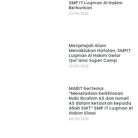
SMP IT Luqman Al Hakim
Berkurban
03/06/2026
Menjelajah Alam
Menaklukan Hafalan, SMPIT
Luqman Al Hakim Gelar
Qur’anic Super Camp
20/05/2026
MABIT bertema
“Meneladani Keikhlasan
Nabi Ibrahim AS dan Ismail
AS dalam ketaatan kepada
Allah SWT” SMP IT Luqman Al
Hakim Slawi
20/05/2026