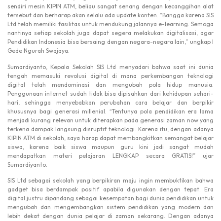
sendiri mesin KIPIN ATM, beliau sangat senang dengan kecanggihan alat
tersebut dan berharap akan selalu ada update konten. “Bangga karena SIS
Ltd telah memiliki fasilitas untuk mendukung jalannya e-learning. Semoga
nantinya setiap sekolah juga dapat segera melakukan digitalisasi, agar
Pendidikan Indonesia bisa bersaing dengan negara-negara lain,” ungkap I
Gede Ngurah Swajaya.
Sumardiyanto, Kepala Sekolah SIS Ltd menyadari bahwa saat ini dunia
tengah memasuki revolusi digital di mana perkembangan teknologi
digital telah mendominasi dan mengubah pola hidup manusia.
Penggunaan internet sudah tidak bisa dipisahkan dari kehidupan sehari-
hari, sehingga menyebabkan perubahan cara belajar dan berpikir
khususnya bagi generasi millenial. “Tentunya pola pendidikan era lama
menjadi kurang relevan untuk diterapkan pada generasi zaman now yang
terkena dampak langsung disruptif teknologi. Karena itu, dengan adanya
KIPIN ATM di sekolah, saya harap dapat membangkitkan semangat belajar
siswa, karena baik siswa maupun guru kini jadi sangat mudah
mendapatkan materi pelajaran LENGKAP secara GRATIS!” ujar
Sumardiyanto.
SIS Ltd sebagai sekolah yang berpikiran maju ingin membuktikan bahwa
gadget bisa berdampak positif apabila digunakan dengan tepat. Era
digital justru dipandang sebagai kesempatan bagi dunia pendidikan untuk
mengubah dan mengembangkan sistem pendidikan yang modern dan
lebih dekat dengan dunia pelajar di zaman sekarang. Dengan adanya