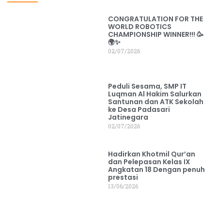
CONGRATULATION FOR THE
WORLD ROBOTICS
CHAMPIONSHIP WINNER!!! 🥳
🌍✨
02/07/2026
Peduli Sesama, SMP IT
Luqman Al Hakim Salurkan
Santunan dan ATK Sekolah
ke Desa Padasari
Jatinegara
02/07/2026
Hadirkan Khotmil Qur’an
dan Pelepasan Kelas IX
Angkatan 18 Dengan penuh
prestasi
13/06/2026