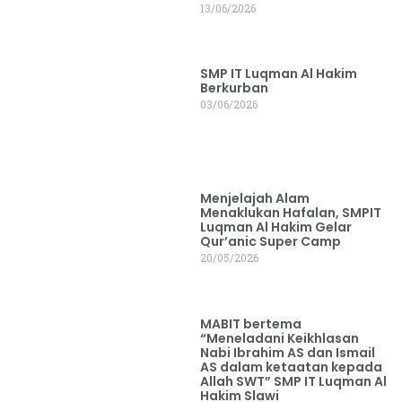
13/06/2026
SMP IT Luqman Al Hakim
Berkurban
03/06/2026
Menjelajah Alam
Menaklukan Hafalan, SMPIT
Luqman Al Hakim Gelar
Qur’anic Super Camp
20/05/2026
MABIT bertema
“Meneladani Keikhlasan
Nabi Ibrahim AS dan Ismail
AS dalam ketaatan kepada
Allah SWT” SMP IT Luqman Al
Hakim Slawi