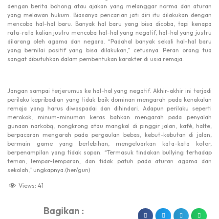
dengan berita bohong atau ajakan yang melanggar norma dan aturan
yang melawan hukum. Biasanya pencarian jati diri itu dilakukan dengan
mencoba hal-hal baru. Banyak hal baru yang bisa dicoba, tapi kenapa
rata-rata kalian justru mencoba hal-hal yang negatif, hal-hal yang justru
dilarang oleh agama dan negara. “Padahal banyak sekali hal-hal baru
yang bernilai positif yang bisa dilakukan,” cetusnya. Peran orang tua
sangat dibutuhkan dalam pembentukan karakter di usia remaja.
Jangan sampai terjerumus ke hal-hal yang negatif. Akhir-akhir ini terjadi
perilaku kepribadian yang tidak baik dominan mengarah pada kenakalan
remaja yang harus diwaspadai dan dihindari. Adapun perilaku seperti
merokok, minum-minuman keras bahkan mengarah pada penyalah
gunaan narkobą, nongkrong atau mangkal di pinggir jalan, kafé, halte,
berpacaran mengarah pada pergaulan bebas, kebut-kebutan di jalan,
bermain game yang berlebihan, mengeluarkan kata-kata kotor,
berpenampilan yang tidak sopan. “Termasuk tindakan bullying terhadap
teman, lempar-lemparan, dan tidak patuh pada aturan agama dan
sekolah,” ungkapnya.(her/gun)
Views:
41
Bagikan :