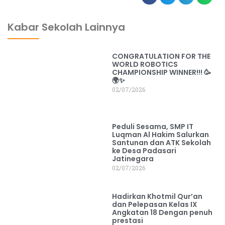
dibuat oleh rrdigital.id
Kabar Sekolah Lainnya
CONGRATULATION FOR THE
WORLD ROBOTICS
CHAMPIONSHIP WINNER!!! 🥳
🌍✨
02/07/2026
Peduli Sesama, SMP IT
Luqman Al Hakim Salurkan
Santunan dan ATK Sekolah
ke Desa Padasari
Jatinegara
02/07/2026
Hadirkan Khotmil Qur’an
dan Pelepasan Kelas IX
Angkatan 18 Dengan penuh
prestasi