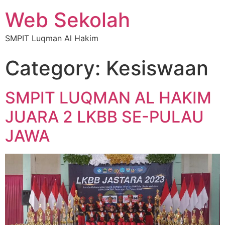
Web Sekolah
SMPIT Luqman Al Hakim
Category:
Kesiswaan
SMPIT LUQMAN AL HAKIM
JUARA 2 LKBB SE-PULAU
JAWA