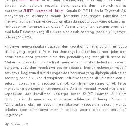
dengan
zionis
Israel
. Acara yang berlangsung di lapangan sekolah ini
dihadiri oleh seluruh peserta didik, pendidik dan seluruh civitas
akademika
SMPIT Luqman Al Hakim
. Kepala SMPIT LH Anita Triyastuti S,Si
menyampaikan dukungan penuh terhadap perjuangan Palestina dan
menekankan pentingnya kesadaran akan dampak produk yang dikonsumsi
terhadap isu kemanusiaan global.” Acara dilanjutkan dengan orasi dan
aksi bela Palestina yang dilakukan oleh salah seorang pendidik,” ujarnya,
Selasa (15/2025).
Pihaknya menyampaikan aspirasi dan keprihatinan mendalam terhadap
situasi yang terjadi di Palestina. Semangat solidaritas tampak jelas dari
antusiasme para peserta didik dan pendidik yang mengikuti acara ini.
“Beberapa peserta didik terlihat mengenakan atribut Palestina, seperti
bendera, syal, dan membawa poster sebagai bentuk dukungan visual,”
cetusnya. Kegiatan diakhiri dengan doa bersama yang dipimpin oleh salah
seorang pendidik. Doa dipanjatkan untuk kedamaian di Palestina dan di
seluruh dunia, serta sebagai bentuk komitmen bersama untuk terus
mendukung perjuangan kemanusiaan. Aksi ini menjadi wujud nyata dari
kepedulian dan komitmen keluarga besar SMPIT Luqman Al-Hakim
terhadap isu kemanusiaan, khususnya solidaritas terhadap Palestina.
“Diharapkan, aksi ini dapat meningkatkan kesadaran seluruh warga
sekolah akan pentingnya memilih produk secara bijak dan beretika,”
ungkapnya.
Views:
120