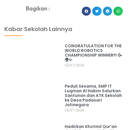
Bagikan :
dibuat oleh rrdigital.id
Kabar Sekolah Lainnya
CONGRATULATION FOR THE
WORLD ROBOTICS
CHAMPIONSHIP WINNER!!! 🥳
🌍✨
02/07/2026
Peduli Sesama, SMP IT
Luqman Al Hakim Salurkan
Santunan dan ATK Sekolah
ke Desa Padasari
Jatinegara
02/07/2026
Hadirkan Khotmil Qur’an