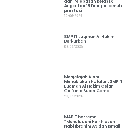
dan Pelepasan Kelas IX
Angkatan 18 Dengan penuh
prestasi
13/06/2026
SMP IT Luqman Al Hakim
Berkurban
03/06/2026
Menjelajah Alam
Menaklukan Hafalan, SMPIT
Luqman Al Hakim Gelar
Qur’anic Super Camp
20/05/2026
MABIT bertema
“Meneladani Keikhlasan
Nabi Ibrahim AS dan Ismail