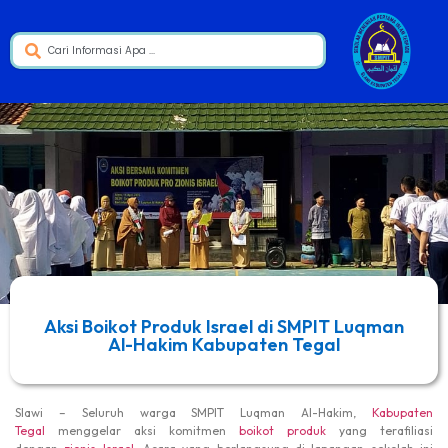
Aksi Boikot Produk Israel di SMPIT Luqman
Al-Hakim Kabupaten Tegal
Slawi – Seluruh warga SMPIT Luqman Al-Hakim,
Kabupaten
Tegal
menggelar aksi komitmen
boikot
produk
yang terafiliasi