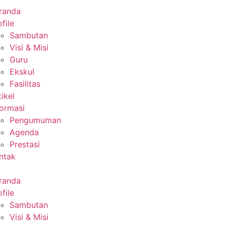
randa
file
Sambutan
Visi & Misi
Guru
Ekskul
Fasilitas
tikel
formasi
Pengumuman
Agenda
Prestasi
ntak
randa
file
Sambutan
Visi & Misi