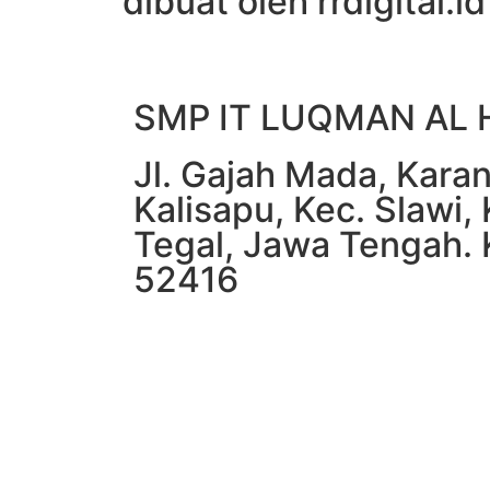
dibuat oleh rrdigital.id
SMP IT LUQMAN AL 
Jl. Gajah Mada, Kara
Kalisapu, Kec. Slawi
Tegal, Jawa Tengah.
52416