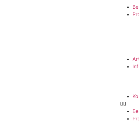
Be
Pro
Ar
In
Ko
Be
Pro