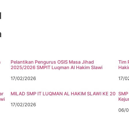
d
a
a
Pelantikan Pengurus OSIS Masa Jihad
Tim 
2025/2026 SMPIT Luqman Al Hakim Slawi
Haki
17/02/2026
17/0
ar
MILAD SMP IT LUQMAN AL HAKIM SLAWI KE 20
SMP 
swi
Keju
17/02/2026
06/0