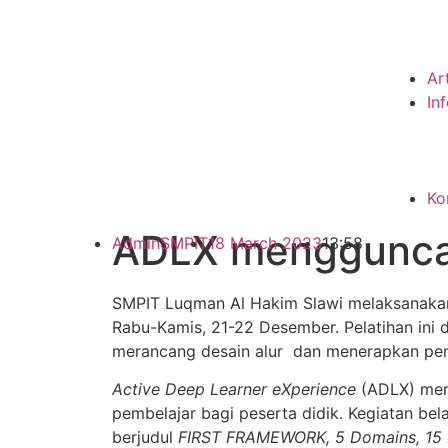
Ar
In
Ko
ADLX menggunca
AdminSMPIT
18 March 2023
13:58
SMPIT Luqman Al Hakim Slawi melaksanakan
Rabu-Kamis, 21-22 Desember. Pelatihan ini d
merancang desain alur dan menerapkan pem
Active Deep Learner eXperience
(ADLX) mer
pembelajar bagi peserta didik. Kegiatan be
berjudul
FIRST FRAMEWORK, 5 Domains, 15 P