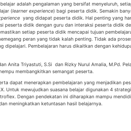
lajar adalah pengalaman yang bersifat menyeluruh, setiap
ajar (
learner experience
) bagi peserta didik. Semakin ban
xperience
yang didapat peserta didik. Hal penting yang har
si peserta didik dengan guru dan interaksi peserta didik d
stikan setiap peserta didik mencapai tujuan pembelajaran
memegang peran yang tidak kalah penting. Tidak ada proses
 dipelajari. Pembelajaran harus dikaitkan dengan kehidup
dan Anita Triyastuti, S.Si dan Rizky Nurul Amalia, M.Pd. Pe
a mempu membangkitkan semangat peserta.
erta dapat menerapkan pembelajaran yang menjadikan pesert
. Untuk mewujudkan suasana belajar digunakan 4 strategi kun
 Introflex. Dengan pendekatan ini diharapkan mampu mendid
 dan meningkatkan ketuntasan hasil belajarnya.