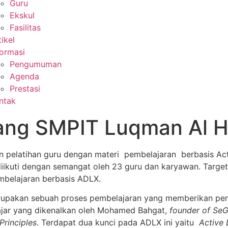
Guru
Ekskul
Fasilitas
tikel
formasi
Pengumuman
Agenda
Prestasi
ntak
ng SMPIT Luqman Al H
 pelatihan guru dengan materi pembelajaran berbasis Ac
iikuti dengan semangat oleh 23 guru dan karyawan. Target 
belajaran berbasis ADLX.
upakan sebuah proses pembelajaran yang memberikan peng
lajar yang dikenalkan oleh Mohamed Bahgat,
founder of Se
rinciples
. Terdapat dua kunci pada ADLX ini yaitu
Active 