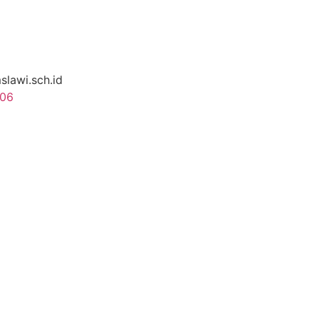
lawi.sch.id
606