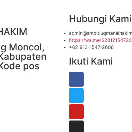
Hubungi Kami
HAKIM
admin@smpitluqmanalhakims
https://wa.me/6281215472
ng Moncol,
+62 812-1547-2606
, Kabupaten
Ikuti Kami
 Kode pos